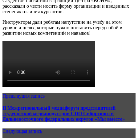
Студентов посвятили в традиции Центра «ВОИН»,
рассказали о чести носить форму организации и введенных
степенях отличия курсантов.
Инструкторы дали ребятам напутствие на учебу на этом
уровне и целях, которые нужно поставить перед собой в
развитии новых компетенций и навыков!
Предыдущая запись
II Межрегиональный медиафорум представителей
студенческой медиаиндустрии СПО Сибирского и
Дальневосточного федеральных округов «Мы вместе»
Следующая запись