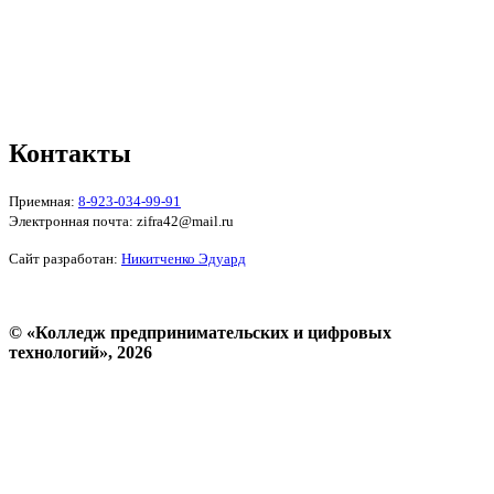
Политика конфиденциальности
Реквизиты
Форма обратной связи
Контакты
Приемная:
8-923-034-99-91
Электронная почта: zifra42@mail.ru
Сайт разработан:
Никитченко Эдуард
© «Колледж предпринимательских и цифровых
технологий», 2026
Пользовательское соглашение
Политика конфиденциальности
Реквизиты