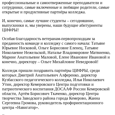
профессиональные и самоотверженные преподаватели и
сотрудники, самые включенные и любящие родители, самые
открытые и продуктивные партнёры колледжа.
И, конечно, самые лучшие студенты – сегодняшние,
выпускники и, мы уверены, наши будущие абитуриенты
ЦИФРЫ!
Особая благодарность ветеранам-первопроходцам за
преданность команде и колледжу с самого начала: Татьяне
Юрьевне Носковой, Ольге Борисовне Еленец, Татьяне
Николаевне Нежельской, Наталье Владимировне Матвиенко,
Марине Анатольевне Маловой, Елене Ивановне Ивановой и
конечно, директору – Ольге Михайловне Неведровой!
Колледж пришли поздравить партнёры ЦИФРЫ, среди
которых Дмитрий Анатольевич Алференко, директор
Кузбасского педагогического колледжа, Илья Николаевич
Утин, директор Кемеровского Центра подготовки и
патриотического воспитания ДОСААФ России Кемеровской
области, Артём Борисович Ткаченко, директор Центра
творчества Заводского района города Кемерово, Жанна
Сергеевна Громова, руководитель профориентационного
центра «Навигатор».