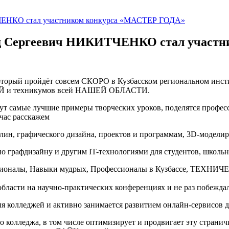
ард Сергеевич НИКИТЧЕНКО стал участ
который пройдёт совсем СКОРО в Кузбасском региональном инст
 и техникумов всей НАШЕЙ ОБЛАСТИ.
жут самые лучшие примеры творческих уроков, поделятся профе
час расскажем
лин, графического дизайна, проектов и программам, 3D-модели
по графдизайну и другим IT-технологиями для студентов, школь
ионалы, Навыки мудрых, Профессионалы в Кузбассе, ТЕХНИ
 области на научно-практических конференциях и не раз побежд
лледжей и активно занимается развитием онлайн-сервисов дл
леджа, в том числе оптимизирует и продвигает эту страничку