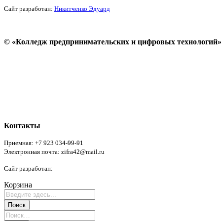
Сайт разработан:
Никитченко Эдуард
© «Колледж предпринимательских и цифровых технологий»
Пользовательское соглашение
Политика конфиденциальности
Реквизиты
Форма обратной связи
Контакты
Приемная: +7 923 034-99-91
Электронная почта: zifra42@mail.ru
Сайт разработан:
Никитченко Эдуард
Корзина