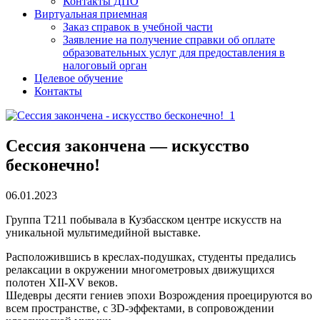
Контакты ДПО
Виртуальная приемная
Заказ справок в учебной части
Заявление на получение справки об оплате
образовательных услуг для предоставления в
налоговый орган
Целевое обучение
Контакты
Сессия закончена — искусство
бесконечно!
06.01.2023
Группа Т211 побывала в Кузбасском центре искусств на
уникальной мультимедийной выставке.
Расположившись в креслах-подушках, студенты предались
релаксации в окружении многометровых движущихся
полотен XII-XV веков.
Шедевры десяти гениев эпохи Возрождения проецируются во
всем пространстве, с 3D-эффектами, в сопровождении