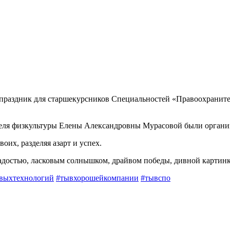
праздник для старшекурсников Специальностей «Правоохраните
теля физкультуры Елены Александровны Мурасовой были органи
оих, разделяя азарт и успех.
адостью, ласковым солнышком, драйвом победы, дивной картинк
выхтехнологий
#тывхорошейкомпании
#тывспо