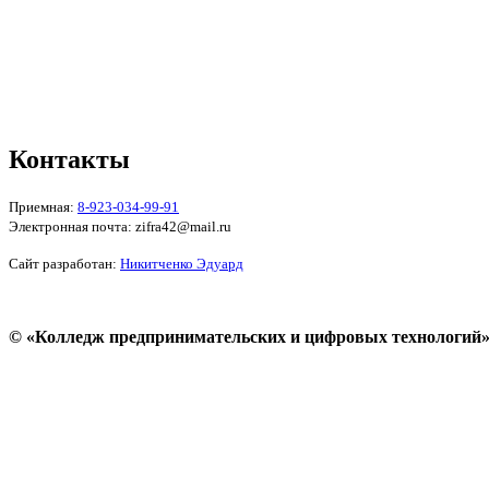
Пользовательское соглашение
Политика конфиденциальности
Реквизиты
Форма обратной связи
Контакты
Приемная:
8-923-034-99-91
Электронная почта: zifra42@mail.ru
Сайт разработан:
Никитченко Эдуард
© «Колледж предпринимательских и цифровых технологий»
Пользовательское соглашение
Политика конфиденциальности
Реквизиты
Форма обратной связи