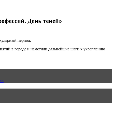
рофессий. День теней»
икулярный период.
иятий в городе и наметили дальнейшие шаги к укреплению
во