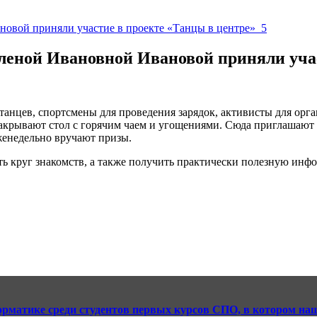
леной Ивановной Ивановой приняли учас
танцев, спортсмены для проведения зарядок, активисты для ор
й накрывают стол с горячим чаем и угощениями. Сюда приглашают
женедельно вручают призы.
ить круг знакомств, а также получить практически полезную инф
рматике среди студентов первых курсов СПО, в котором н