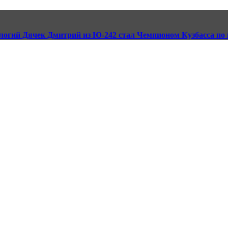
логий Дячек Дмитрий из Ю-242 стал Чемпионом Кузбасса по