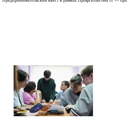
Предпринимательский квест в рамках ПрофПолигона IT — про