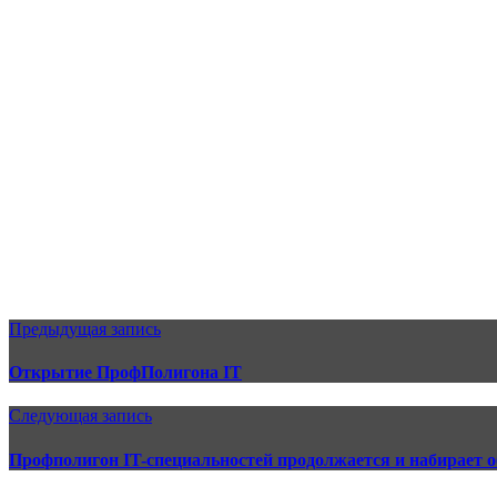
Предыдущая запись
Открытие ПрофПолигона IT
Следующая запись
Профполигон IT-специальностей продолжается и набирает 