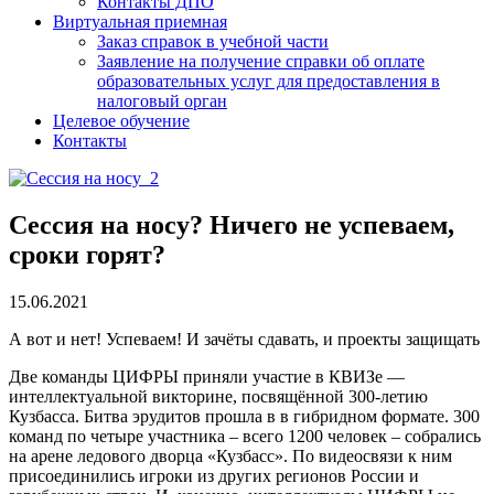
Контакты ДПО
Виртуальная приемная
Заказ справок в учебной части
Заявление на получение справки об оплате
образовательных услуг для предоставления в
налоговый орган
Целевое обучение
Контакты
Сессия на носу? Ничего не успеваем,
сроки горят?
15.06.2021
А вот и нет! Успеваем! И зачёты сдавать, и проекты защищать
Две команды ЦИФРЫ приняли участие в КВИЗе —
интеллектуальной викторине, посвящённой 300-летию
Кузбасса. Битва эрудитов прошла в в гибридном формате. 300
команд по четыре участника – всего 1200 человек – собрались
на арене ледового дворца «Кузбасс». По видеосвязи к ним
присоединились игроки из других регионов России и