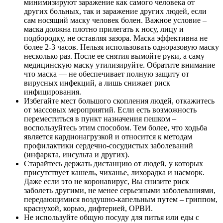
минимизируют заражение как самого человека от
других больных, так и заражение других людей, если
сам носящий маску человек болен. Важное условие –
маска должна плотно прилегать к носу, лицу и
подбородку, не оставляя зазора. Маска эффективна не
более 2-3 часов. Нельзя использовать одноразовую маску
несколько раз. После ее снятия вымойте руки, а саму
медицинскую маску утилизируйте. Обратите внимание
что маска — не обеспечивает полную защиту от
вирусных инфекций, а лишь снижает риск
инфицирования.
Избегайте мест большого скопления людей, откажитесь
от массовых мероприятий. Если есть возможность
переместиться в пункт назначения пешком –
воспользуйтесь этим способом. Тем более, что ходьба
является кардионагрузкой и относится к методам
профилактики сердечно-сосудистых заболеваний
(инфаркта, инсульта и других).
Старайтесь держать дистанцию от людей, у которых
присутствует кашель, чиханье, лихорадка и насморк.
Даже если это не коронавирус, Вы снизите риск
заболеть другими, не менее серьезными заболеваниями,
передающимися воздушно-капельным путем – гриппом,
краснухой, корью, дифтерией, ОРВИ.
Не используйте общую посуду для питья или еды с