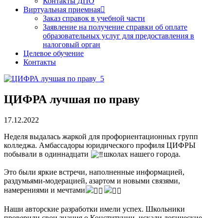
Контакты ДПО
Виртуальная приемная
Заказ справок в учебной части
Заявление на получение справки об оплате
образовательных услуг для предоставления в
налоговый орган
Целевое обучение
Контакты
ЦИФРА лучшая по праву
17.12.2022
Неделя выдалась жаркой для профориентационных групп
колледжа. Амбассадоры юридического профиля ЦИФРЫ
побывали в одиннадцати
школах нашего города.
Это были яркие встречи, наполненные информацией,
раздумьями-модерацией, азартом и новыми связями,
намерениями и мечтами
Наши авторские разработки имели успех. Школьники
проверили свои знания о Конституции, искали логические