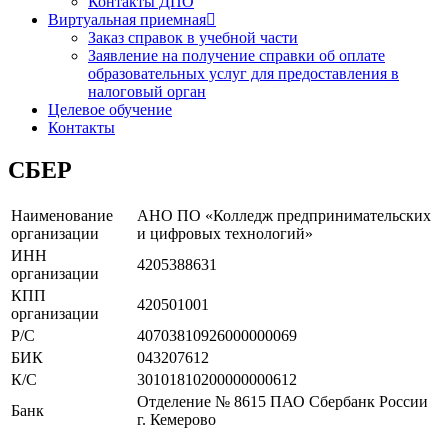
Контакты ДПО
Виртуальная приемная
Заказ справок в учебной части
Заявление на получение справки об оплате
образовательных услуг для предоставления в
налоговый орган
Целевое обучение
Контакты
СБЕР
Наименование
АНО ПО «Колледж предпринимательских
организации
и цифровых технологий»
ИНН
4205388631
организации
КПП
420501001
организации
Р/С
40703810926000000069
БИК
043207612
К/С
30101810200000000612
Отделение № 8615 ПАО Сбербанк России
Банк
г. Кемерово